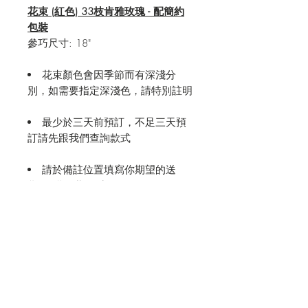
花束 (紅色) 33枝肯雅玫瑰 - 配簡約
包裝
參巧尺寸: 18"
花束顏色會因季節而有深淺分
別，如需要指定深淺色，請特別註明
最少於三天前預訂，不足三天預
訂請先跟我們查詢款式
請於備註位置填寫你期望的送
貨/取貨日期及時間
如需要特定時間送上，也可註
明，我們會盡量安排及與您確認
附送心意咭，請自行填上內容；
沒有填寫的會被當作不需要心意咭