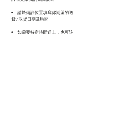
請於備註位置填寫你期望的送
貨/取貨日期及時間
如需要特定時間送上，也可註
明，我們會盡量安排及與您確認
附送心意咭，請自行填上內容；
沒有填寫的會被當作不需要心意咭
送貨時段 (9:00-13:00, 14:00-
18:00, 17:00-20:00)
已包含香港島/九龍/新界 送貨
費用
東涌、機場 送貨費用為$250; 愉
景灣及離島為$350