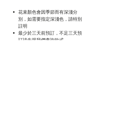
花束顏色會因季節而有深淺分
別，如需要指定深淺色，請特別
註明
最少於三天前預訂，不足三天預
訂請先跟我們查詢款式
請於備註位置填寫你期望的送貨/
取貨日期及時間
如需要特定時間送上，也可註
明，我們會盡量安排及與您確認
附送心意咭，請自行填上內容；
沒有填寫的會被當作不需要心意
咭
送貨時段 (9:00-13:00, 14:00-
18:00, 17:00-20:00)
已包含香港島/九龍/新界 送貨費
用
東涌、機場 送貨費用為$250; 愉
景灣及離島為$350