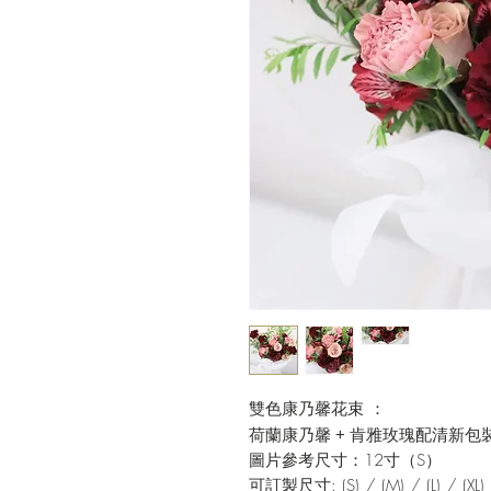
雙色康乃馨花束 ：
荷蘭康乃馨 + 肯雅玫瑰配清新包
圖片參考尺寸：12寸（S）
可訂製尺寸: (S) / (M) / (L) / (XL)